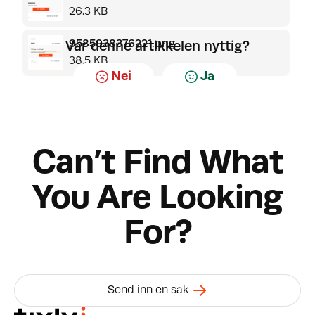
26.3 KB
9585938376221.png
Var denne artikkelen nyttig?
38.5 KB
Nei
Ja
Can’t Find What
You Are Looking
For?
Send inn en sak