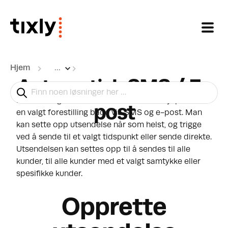
Gå til hovedinnhold
Hjem
...
Automatisk SMS / E-
Det er mulig å kommunisere med billettkjøpere til
post
en valgt forestilling både via SMS og e-post. Man
kan sette opp utsendelse når som helst, og trigge
ved å sende til et valgt tidspunkt eller sende direkte.
Utsendelsen kan settes opp til å sendes til alle
kunder, til alle kunder med et valgt samtykke eller
spesifikke kunder.
Opprette