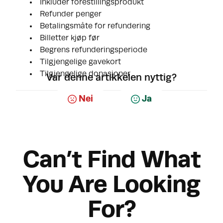
Inkluder forestillingsprodukt
Refunder penger
Betalingsmåte for refundering
Billetter kjøp før
Begrens refunderingsperiode
Tilgjengelige gavekort
Tilgjengelige donasjoner
Var denne artikkelen nyttig?
Nei
Ja
Can’t Find What
You Are Looking
For?