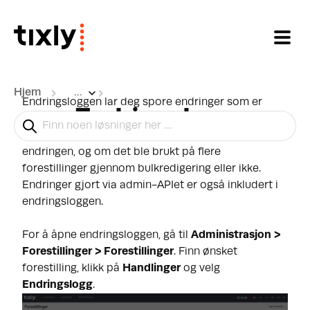
Gå til hovedinnhold
Hjem
...
Endringsloggen lar deg spore endringer som er
Endringslogg
gjort på forestillinger, inkludert hva som ble endret,
når det ble endret, hvilken bruker som gjorde
endringen, og om det ble brukt på flere
forestillinger gjennom bulkredigering eller ikke.
Endringer gjort via admin-APIet er også inkludert i
endringsloggen.
For å åpne endringsloggen, gå til
Administrasjon >
Forestillinger > Forestillinger
. Finn ønsket
forestilling, klikk på
Handlinger
og velg
Endringslogg
.