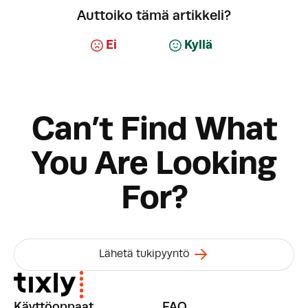
Auttoiko tämä artikkeli?
Ei
Kyllä
Can’t Find What
You Are Looking
For?
Lähetä tukipyyntö
Käyttöoppaat
FAQ