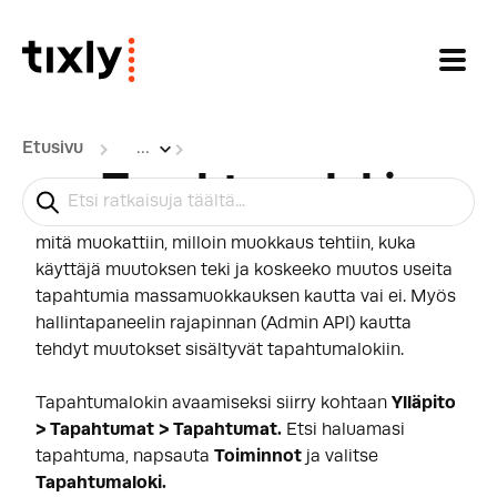
Siirry pääsisältöön
Etusivu
...
Tapahtumaloki
Tapahtumaloki mahdollistaa tapahtumiin tehtyjen
muutosten seuraamisen. Se sisältää tiedon siitä,
mitä muokattiin, milloin muokkaus tehtiin, kuka
käyttäjä muutoksen teki ja koskeeko muutos useita
tapahtumia massamuokkauksen kautta vai ei. Myös
hallintapaneelin rajapinnan (Admin API) kautta
tehdyt muutokset sisältyvät tapahtumalokiin.
Tapahtumalokin avaamiseksi siirry kohtaan
Ylläpito
> Tapahtumat > Tapahtumat.
Etsi haluamasi
tapahtuma, napsauta
Toiminnot
ja valitse
Tapahtumaloki.