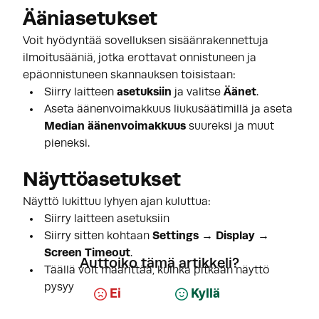
Ääniasetukset
Voit hyödyntää sovelluksen sisäänrakennettuja
ilmoitusääniä, jotka erottavat onnistuneen ja
epäonnistuneen skannauksen toisistaan:
Siirry laitteen
asetuksiin
ja valitse
Äänet
.
Aseta äänenvoimakkuus liukusäätimillä ja aseta
Median äänenvoimakkuus
suureksi ja muut
pieneksi.
Näyttöasetukset
Näyttö lukittuu lyhyen ajan kuluttua:
Siirry laitteen asetuksiin
Siirry sitten kohtaan
Settings → Display →
Screen Timeout
.
Auttoiko tämä artikkeli?
Täällä voit määrittää, kuinka pitkään näyttö
pysyy auki.
Ei
Kyllä