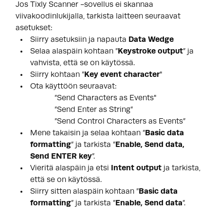
Jos Tixly Scanner -sovellus ei skannaa
viivakoodinlukijalla, tarkista laitteen seuraavat
asetukset:
Siirry asetuksiin ja napauta
Data Wedge
Selaa alaspäin kohtaan ”
Keystroke output
” ja
vahvista, että se on käytössä.
Siirry kohtaan ”
Key event character
"
Ota käyttöön seuraavat:
”Send Characters as Events"
”Send Enter as String”
”Send Control Characters as Events”
Mene takaisin ja selaa kohtaan ”
B
asic data
formatting
” ja tarkista ”
Enable, Send data,
Send ENTER key
”.
Vieritä alaspäin ja etsi
Intent output
ja tarkista,
että se on käytössä.
Siirry sitten alaspäin kohtaan ”
Basic data
formatting
” ja tarkista ”
Enable, Send data
”.