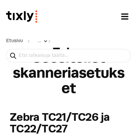
Siirry pääsisältöön
Etusivu
...
Zebra
Suositellut
skanneriasetuks
et
Zebra TC21/TC26 ja
TC22/TC27