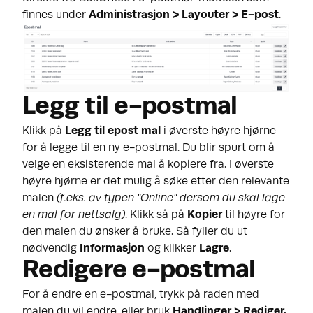
finnes under
Administrasjon > Layouter > E-post
.
Legg til e-postmal
Klikk på
Legg til epost mal
i øverste høyre hjørne
for å legge til en ny e-postmal. Du blir spurt om å
velge en eksisterende mal å kopiere fra. I øverste
høyre hjørne er det mulig å søke etter den relevante
malen
(f
.eks. av typen "Online" dersom du skal lage
en mal for nettsalg)
. Klikk så på
Kopier
til høyre for
den malen du ønsker å bruke. Så fyller du ut
nødvendig
Informasjon
og klikker
Lagre
.
Redigere e-postmal
For å endre en e-postmal, trykk på raden med
malen du vil endre, eller bruk
Handlinger > Rediger.