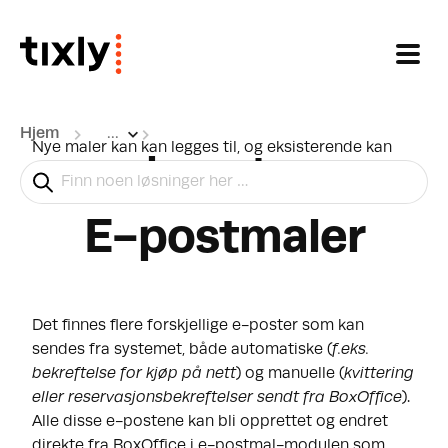
Gå til hovedinnhold
Hjem
...
Nye maler kan kan legges til, og eksisterende kan
Layouter
redigeres når som helst.
E-postmaler
Det finnes flere forskjellige e-poster som kan
sendes fra systemet, både automatiske (
f.eks.
bekreftelse for kjøp på nett
) og manuelle (
kvittering
eller reservasjonsbekreftelser sendt fra BoxOffice
).
Alle disse e-postene kan bli opprettet og endret
direkte fra BoxOffice i e-postmal-modulen som