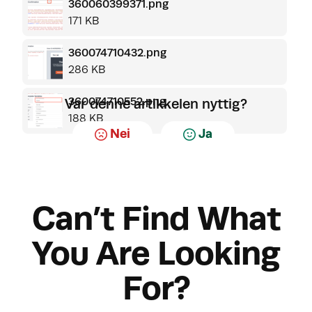
360060399371.png
171 KB
360074710432.png
286 KB
360074710552.png
Var denne artikkelen nyttig?
188 KB
Nei
Ja
Can’t Find What
You Are Looking
For?