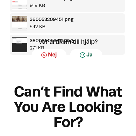
919 KB
360053209451.png
542 KB
360086050311.png
Var artikeln till hjälp?
271 KB
Nej
Ja
Can’t Find What
You Are Looking
For?