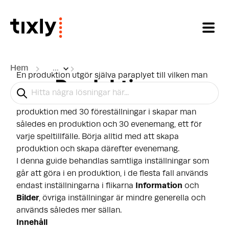
Hoppa över till huvudinnehåll
Hem
...
En produktion utgör själva paraplyet till vilken man
Produktioner
sedan kopplar
evenemang
där evenemanget utgör
föreställningens specifika datum. Har man en
produktion med 30 föreställningar i skapar man
således en produktion och 30 evenemang, ett för
varje speltillfälle. Börja alltid med att skapa
produktion och skapa därefter evenemang.
I denna guide behandlas samtliga inställningar som
går att göra i en produktion, i de flesta fall används
endast inställningarna i flikarna
Information
och
Bilder
, övriga inställningar är mindre generella och
används således mer sällan.
Innehåll