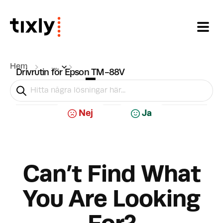
Hoppa över till huvudinnehåll
Hem
...
Drivrutin för Epson TM-88V
Epson
Download
Var artikeln till hjälp?
Nej
Ja
Can’t Find What
You Are Looking