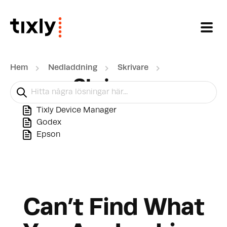
Hoppa över till huvudinnehåll
Hem
Nedladdning
Skrivare
Skrivare
Tixly Device Manager
Godex
Epson
Can’t Find What