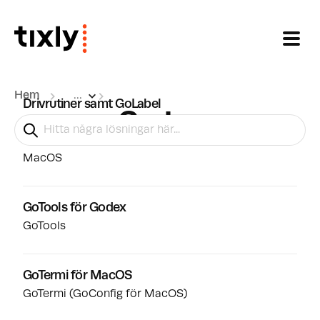
Hoppa över till huvudinnehåll
Hem
...
Drivrutiner samt GoLabel
Godex
Windows
MacOS
GoTools för Godex
GoTools
GoTermi för MacOS
GoTermi (GoConfig för MacOS)