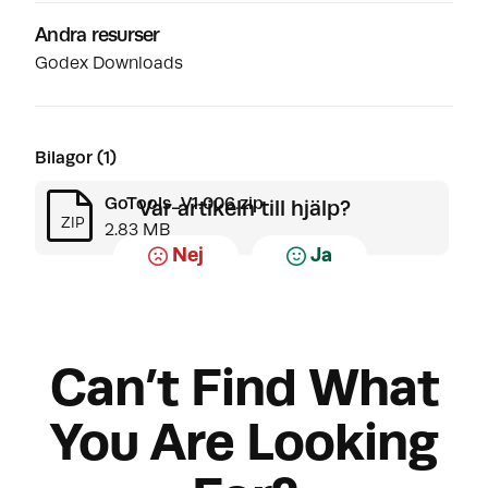
Andra resurser
Godex Downloads
Bilagor (1)
GoTools_V1.006.zip
Var artikeln till hjälp?
ZIP
2.83 MB
Nej
Ja
Can’t Find What
You Are Looking