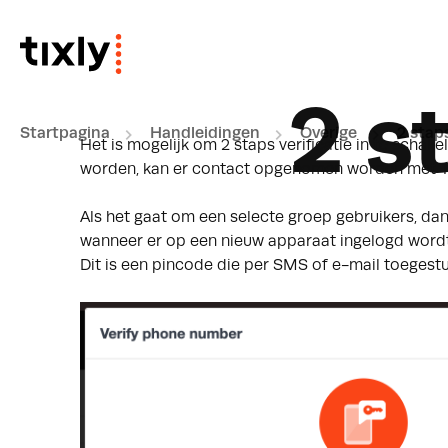
Doorgaan naar hoofdinhoud
2 s
Startpagina
Handleidingen
Overige
2 staps
Het is mogelijk om 2 staps verificatie in te schak
worden, kan er contact opgenomen worden met
T
Als het gaat om een selecte groep gebruikers, da
wanneer er op een nieuw apparaat ingelogd wordt,
Dit is een pincode die per SMS of e-mail toegest