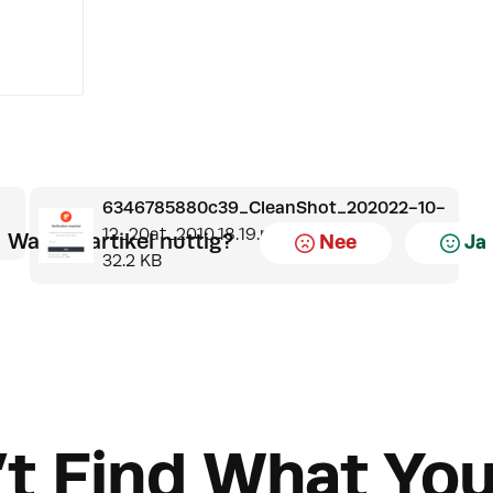
6346785880c39_CleanShot_202022-10-
12_20at_2010.18.19.png
Was dit artikel nuttig?
Nee
Ja
32.2 KB
’t Find What You