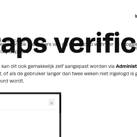
taps verific
 verificatie
elen voor alle gebruikers van de werkgroep wanneer zij inlogg
ixly Support
.
n kan dit ook gemakkelijk zelf aangepast worden via
Administ
 of als de gebruiker langer dan twee weken niet ingelogd is
uurd wordt.