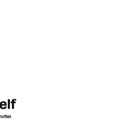
elf
ofiel
.