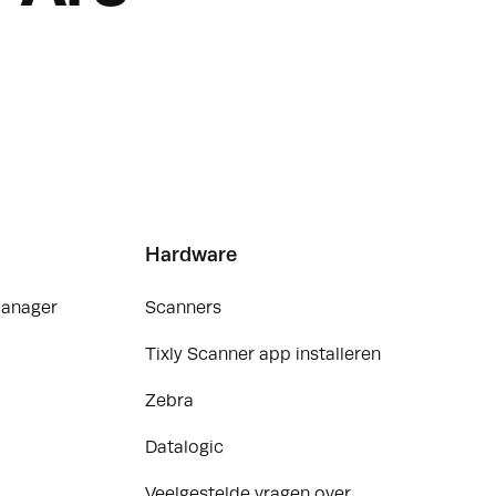
Hardware
Manager
Scanners
Tixly Scanner app installeren
Zebra
Datalogic
Veelgestelde vragen over