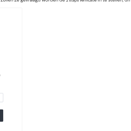
, zullen ze gevraagd worden de
in te stellen, 
2 staps verificatie