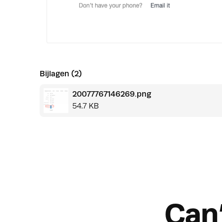
Bijlagen (2)
20077767146269.png
54.7 KB
Can