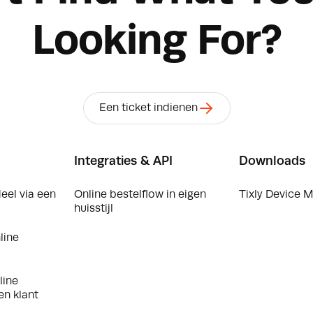
Looking For?
Een ticket indienen
Integraties & API
Downloads
eel via een
Online bestelflow in eigen
Tixly Device 
huisstijl
line
line
en klant