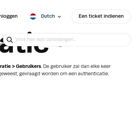
Inloggen
Dutch
Een ticket indienen
atie
en in Box Office. Indien dat geactiveerd moet
ratie > Gebruikers
. De gebruiker zal dan elke keer
 geweest, gevraagd worden om een authenticatie.