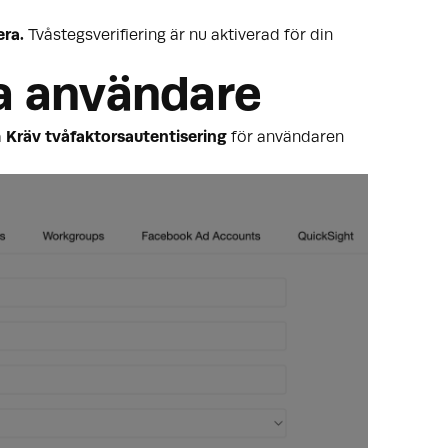
era.
Tvåstegsverifiering är nu aktiverad för din
ka användare
a
Kräv tvåfaktorsautentisering
för användaren