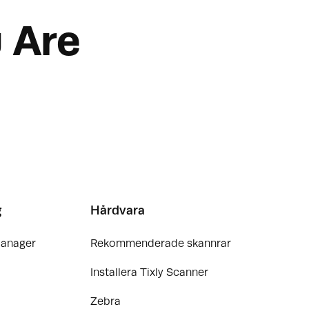
 Are
g
Hårdvara
Manager
Rekommenderade skannrar
Installera Tixly Scanner
Zebra