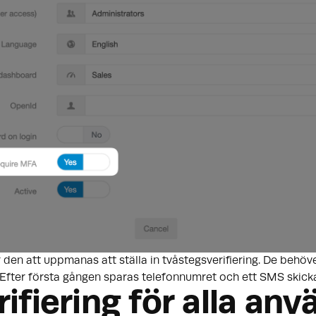
en att uppmanas att ställa in tvåstegsverifiering. De behöv
. Efter första gången sparas telefonnumret och ett SMS skick
ifiering för alla an