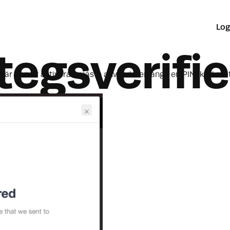
Log
tegsverifie
n. När den är aktiverad måste användaren ange en PIN-kod mot