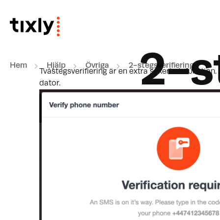
Hoppa över till huvudinnehåll
2-s
Hem
Hjälp
Övriga
2-stegsverifiering
Tvåstegsverifiering är en extra säkerhetsfunktio
dator.