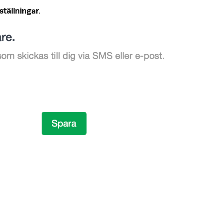
tällningar
.