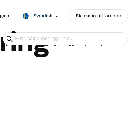
ga in
Swedish
Skicka in ett ärende
ring
tagen via SMS varje gång de loggar in på en ny