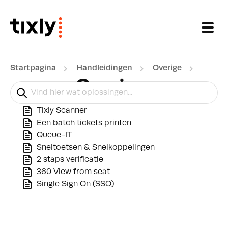
Doorgaan naar hoofdinhoud
Startpagina
Handleidingen
Overige
Overige
Tixly Scanner
Een batch tickets printen
Queue-IT
Sneltoetsen & Snelkoppelingen
2 staps verificatie
360 View from seat
Single Sign On (SSO)