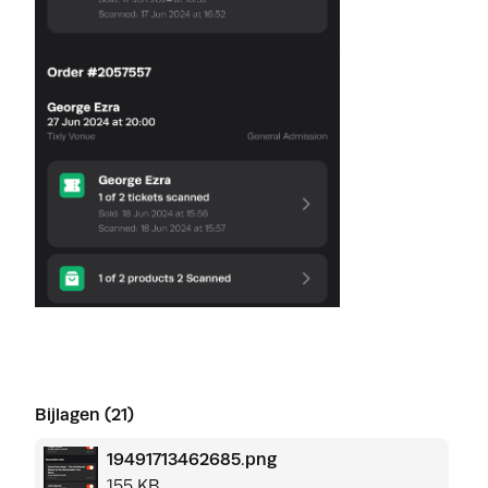
Bijlagen (21)
19491713462685.png
155 KB