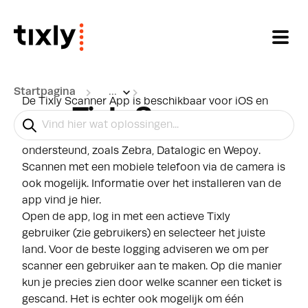
Doorgaan naar hoofdinhoud
Startpagina
...
De Tixly Scanner App is beschikbaar voor
iOS
en
Tixly Scanner
Android
apparaten.
Op Android wordt een breed scala aan scanners
ondersteund, zoals Zebra, Datalogic en Wepoy.
Scannen met een mobiele telefoon via de camera is
ook mogelijk. Informatie over het installeren van de
app vind je
hier
.
Open de app, log in met een actieve Tixly
gebruiker
(
zie gebruikers
)
en selecteer het juiste
land. Voor de beste logging adviseren we om per
scanner een gebruiker aan te maken. Op die manier
kun je precies zien door welke scanner een ticket is
gescand. Het is echter ook mogelijk om één