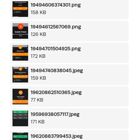
19494606374301.png
158 KB
19494612567069.png
126 KB
19494701504925.png
172 KB
19494740838045.jpeg
159 KB
19620862510365.jpeg
77 KB
19596938057117.jpeg
171 KB
19620883799453.jpeg