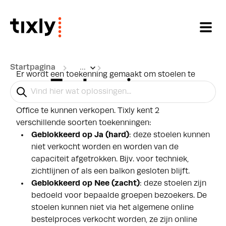
Doorgaan naar hoofdinhoud
Startpagina
...
Er wordt een toekenning gemaakt om stoelen te
Toekenningen
blokkeren. Dit zorgt dat stoelen uit de verkoop
worden gehouden of om stoelen alleen via de Box
Office te kunnen verkopen. Tixly kent 2
verschillende soorten toekenningen:
Geblokkeerd op Ja (hard)
: deze stoelen kunnen
niet verkocht worden en worden van de
capaciteit afgetrokken. Bijv. voor techniek,
zichtlijnen of als een balkon gesloten blijft.
Geblokkeerd op Nee (zacht)
: deze stoelen zijn
bedoeld voor bepaalde groepen bezoekers. De
stoelen kunnen niet via het algemene online
bestelproces verkocht worden, ze zijn online