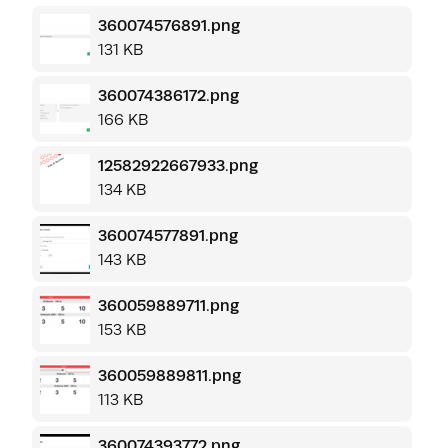
360074576891.png
131 KB
360074386172.png
166 KB
12582922667933.png
134 KB
360074577891.png
143 KB
360059889711.png
153 KB
360059889811.png
113 KB
360074393772.png