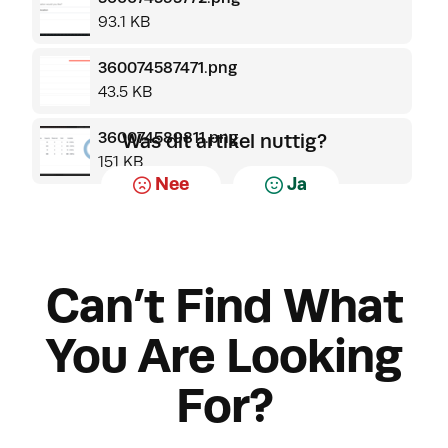
93.1 KB
360074587471.png
43.5 KB
360074589811.png
Was dit artikel nuttig?
151 KB
Nee
Ja
Can’t Find What
You Are Looking
For?