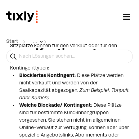
Zum hauptsächlichen Inhalt gehen
Start
...
Sitzplätze können für den Verkauf oder für den
Kontingente
lediglich für den Online-Verkauf gesperrt werden.
Tixly hat zwei verschiedene Arten von
Kontingenttypen:
Blockiertes Kontingent:
Diese Plätze werden
nicht verkauft und werden von der
Saalkapazität abgezogen.
Zum Beispiel: Tonpult
oder Kamera.
Weiche Blockade/ Kontingent:
Diese Plätze
sind für bestimmte Kund:innengruppen
vorgesehen. Sie stehen nicht im allgemeinen
Online-Verkauf zur Verfügung, können aber über
spezielle Angebotslinks, Abonnements oder