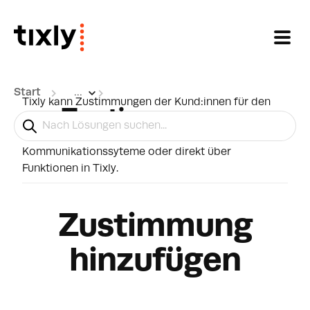
Zum hauptsächlichen Inhalt gehen
Start
...
Tixly kann Zustimmungen der Kund:innen für den
Zustimmungen
Versand von SMS und E-Mails erfassen – entweder
für die Kommunikation über externe
Kommunikationssyteme oder direkt über
Funktionen in Tixly.
Zustimmung
hinzufügen