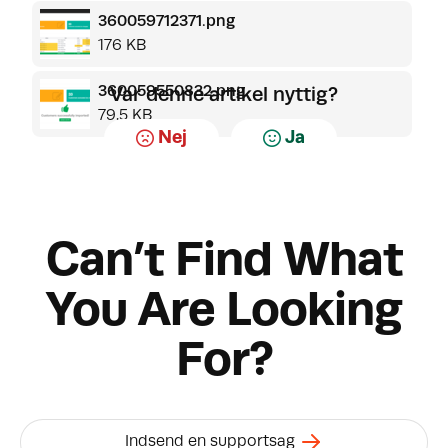
360059712371.png
176 KB
360059550832.png
Var denne artikel nyttig?
79.5 KB
Nej
Ja
Can’t Find What
You Are Looking
For?
Indsend en supportsag