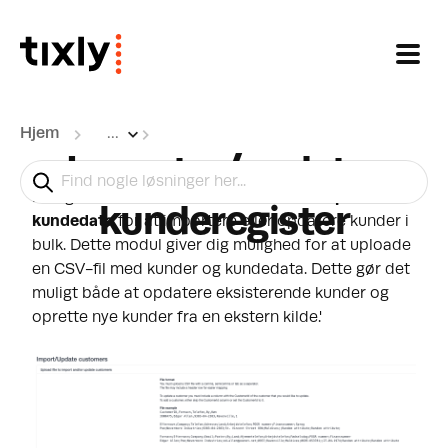
Gå til hovedindhold
Hjem
...
Importer/opdater
Naviger til
Administration > Kunder > Importer
kunderegister
kundedata
for at importere eller opdatere kunder i
bulk. Dette modul giver dig mulighed for at uploade
en CSV-fil med kunder og kundedata. Dette gør det
muligt både at opdatere eksisterende kunder og
oprette nye kunder fra en ekstern kilde.'