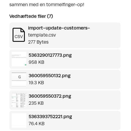
sammen med en tommelfinger-op!
Vedhæftede filer (7)
import-update-customers-
template.csv
CSV
277 Bytes
5363290127773.png
958 KB
360059550132.png
19.3 KB
360059550372.png
235 KB
5363393752221.png
76.4 KB