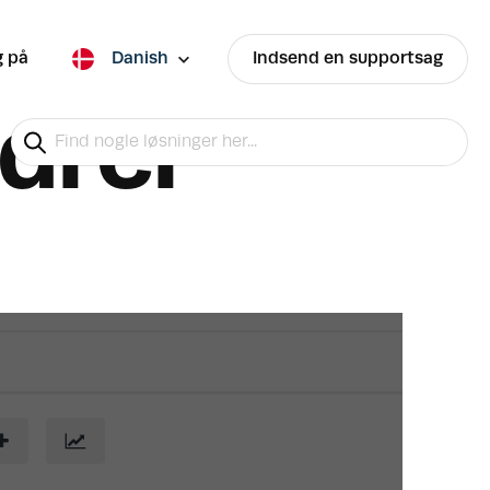
g på
Danish
Indsend en supportsag
drer