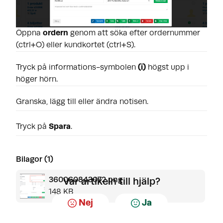
Öppna
ordern
genom att söka efter ordernummer
(ctrl+O) eller kundkortet (ctrl+S).
Tryck på informations-symbolen
(i)
högst upp i
höger hörn.
Granska, lägg till eller ändra notisen.
Tryck på
Spara
.
Bilagor (1)
360060843072.png
Var artikeln till hjälp?
148 KB
Nej
Ja