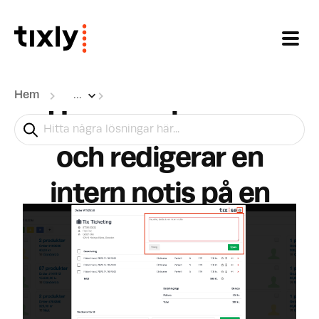
Hoppa över till huvudinnehåll
Hem
...
Hur granskar man
och redigerar en
intern notis på en
såld order?