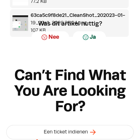
77.2 KB
63ca5c9f8de21_CleanShot_202023-01-
19_20at_2020.33.04.png
Was dit artikel nuttig?
107 KB
Nee
Ja
Can’t Find What
You Are Looking
For?
Een ticket indienen