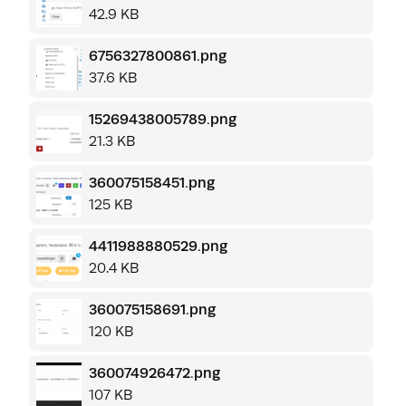
42.9 KB
6756327800861.png
37.6 KB
15269438005789.png
21.3 KB
360075158451.png
125 KB
4411988880529.png
20.4 KB
360075158691.png
120 KB
360074926472.png
107 KB