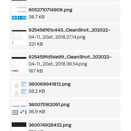
6052710714909.png
38.7 KB
625456f61c443_CleanShot_202022-
04-11_20at_2018.27.14.png
221 KB
625459fd5de99_CleanShot_202022-
04-11_20at_2018.39.54.png
187 KB
360069941812.png
58.2 KB
360075162091.png
36.9 KB
360074929432.png