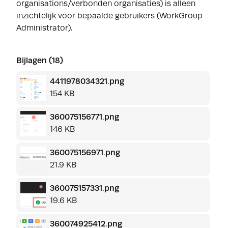
organisations/verbonden organisaties) is alleen
inzichtelijk voor bepaalde gebruikers (WorkGroup
Administrator).
Bijlagen (18)
4411978034321.png
154 KB
360075156771.png
146 KB
360075156971.png
21.9 KB
360075157331.png
19.6 KB
360074925412.png