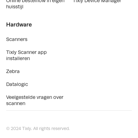
Online bestelflow in eigen
Tixly Device Manager
huisstijl
Hardware
Scanners
Tixly Scanner app
installeren
Zebra
Datalogic
Veelgestelde vragen over
scannen
© 2024 Tixly. All rights reserved.