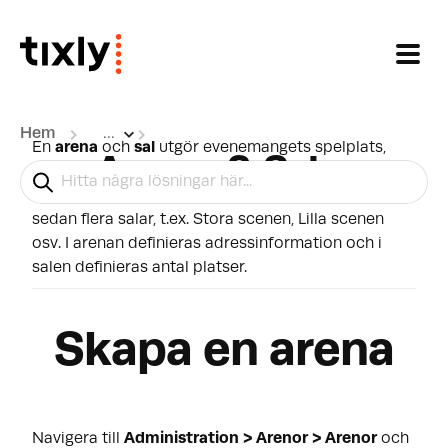
Hoppa över till huvudinnehåll
Hem
...
En
arena
och
sal
utgör evenemangets spelplats,
Arenor & Salar
vanligtvis är arenan själva spelstället, t.ex.
Ankeborgs konserthus. I konserthuset finns det
sedan flera salar, t.ex. Stora scenen, Lilla scenen
osv. I arenan definieras adressinformation och i
salen definieras antal platser.
Skapa en arena
Navigera till
Administration > Arenor > Arenor
och