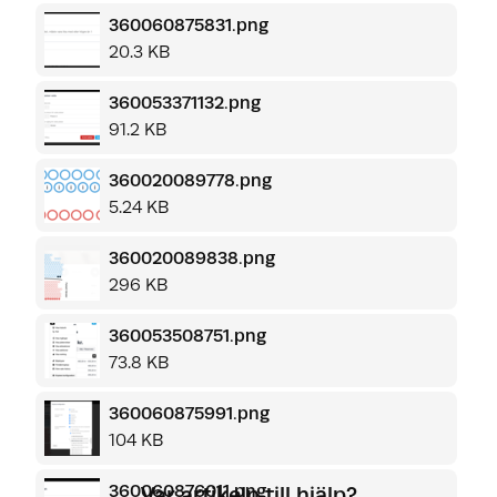
360060875831.png
20.3 KB
360053371132.png
91.2 KB
360020089778.png
5.24 KB
360020089838.png
296 KB
360053508751.png
73.8 KB
360060875991.png
104 KB
360060876011.png
Var artikeln till hjälp?