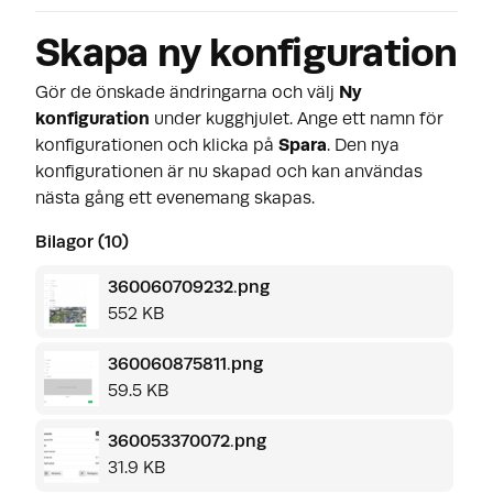
Skapa ny konfiguration
Gör de önskade ändringarna och välj
Ny
konfiguration
under kugghjulet. Ange ett namn för
konfigurationen och klicka på
Spara
. Den nya
konfigurationen är nu skapad och kan användas
nästa gång ett evenemang skapas.
Bilagor (10)
360060709232.png
552 KB
360060875811.png
59.5 KB
360053370072.png
31.9 KB