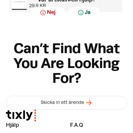
29.9 KB
Nej
Ja
Can’t Find What
You Are Looking
For?
Skicka in ett ärende
Hjälp
F.A.Q