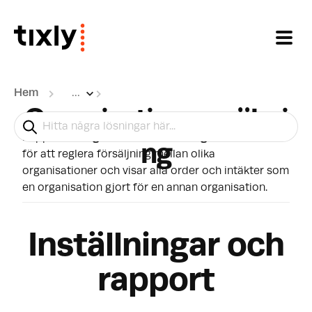
Hoppa över till huvudinnehåll
Hem
...
Organisationsavräkni
Rapporten
Organisationsavräkning
kan användas
ng
för att reglera försäljning mellan olika
organisationer och visar alla order och intäkter som
en organisation gjort för en annan organisation.
Inställningar och
rapport