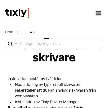
Hoppa över till huvudinnehåll
Hem
...
Boca
Installera en
skrivare
Installation består av två delar.
Nedladdning av typsnitt till skrivaren
säkerställer att du kan använda skrivaren från
webbläsaren.
Installation av
Tixly Device Manager
.