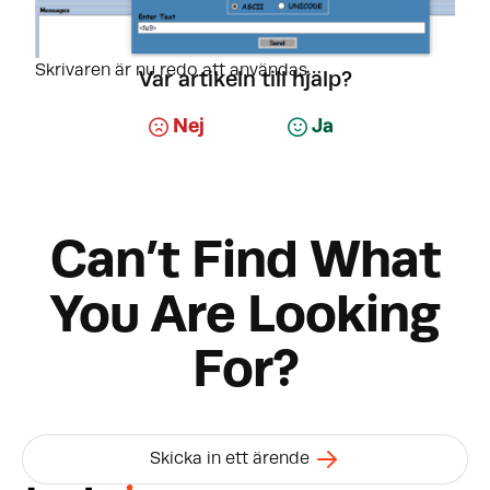
Skrivaren är nu redo att användas.
Var artikeln till hjälp?
Nej
Ja
Can’t Find What
You Are Looking
For?
Skicka in ett ärende