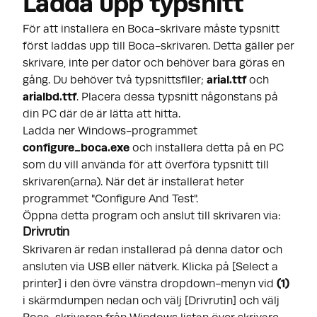
Ladda upp typsnitt
För att installera en Boca-skrivare måste typsnitt
först laddas upp till Boca-skrivaren. Detta gäller per
skrivare, inte per dator och behöver bara göras en
gång. Du behöver två typsnittsfiler;
arial.ttf
och
arialbd.ttf
. Placera dessa typsnitt någonstans på
din PC där de är lätta att hitta.
Ladda ner Windows-programmet
configure_boca.exe
och installera detta på en PC
som du vill använda för att överföra typsnitt till
skrivaren(arna). När det är installerat heter
programmet "Configure And Test".
Öppna detta program och anslut till skrivaren via:
Drivrutin
Skrivaren är redan installerad på denna dator och
ansluten via USB eller nätverk. Klicka på [Select a
printer] i den övre vänstra dropdown-menyn vid
(1)
i skärmdumpen nedan och välj [Drivrutin] och välj