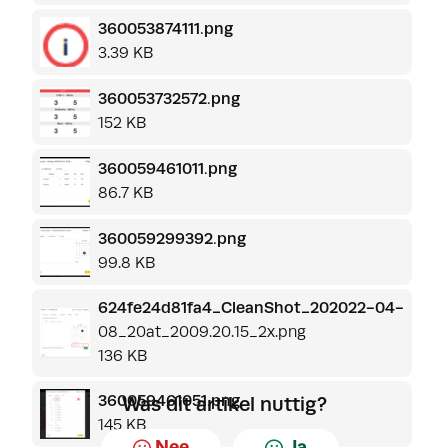
360053874111.png
3.39 KB
360053732572.png
152 KB
360059461011.png
86.7 KB
360059299392.png
99.8 KB
624fe24d81fa4_CleanShot_202022-04-
08_20at_2009.20.15_2x.png
136 KB
360059461051.png
Was dit artikel nuttig?
145 KB