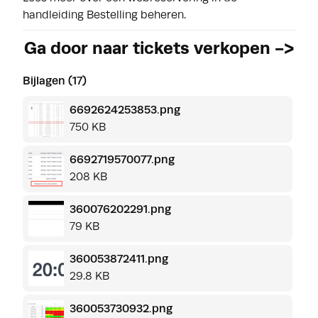
handleiding
Bestelling beheren
.
Ga door naar tickets verkopen ->
Bijlagen (17)
6692624253853.png
750 KB
6692719570077.png
208 KB
360076202291.png
79 KB
360053872411.png
29.8 KB
360053730932.png