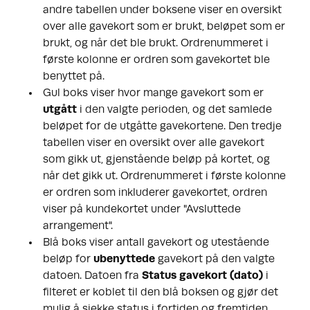
andre tabellen under boksene viser en oversikt
over alle gavekort som er brukt, beløpet som er
brukt, og når det ble brukt. Ordrenummeret i
første kolonne er ordren som gavekortet ble
benyttet på.
Gul boks v
iser hvor mange gavekort som er
utgått
i den valgte perioden, og det samlede
beløpet for de utgåtte gavekortene. Den tredje
tabellen viser en oversikt over alle gavekort
som gikk ut, gjenstående beløp på kortet, og
når det gikk ut. Ordrenummeret i første kolonne
er ordren som inkluderer gavekortet, ordren
viser på kundekortet under "Avsluttede
arrangement".
Blå boks v
iser antall gavekort og utestående
beløp for
ubenyttede
gavekort på den valgte
datoen. Datoen fra
Status gavekort (dato)
i
filteret er koblet til den blå boksen og gjør det
mulig å sjekke status i fortiden og fremtiden