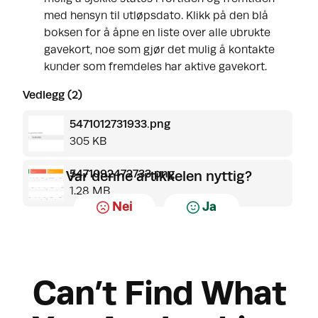
med hensyn til utløpsdato. Klikk på den blå
boksen for å åpne en liste over alle ubrukte
gavekort, noe som gjør det mulig å kontakte
kunder som fremdeles har aktive gavekort.
Vedlegg (2)
5471012731933.png
305 KB
5471092472733.png
Var denne artikkelen nyttig?
1.28 MB
Nei
Ja
Can’t Find What