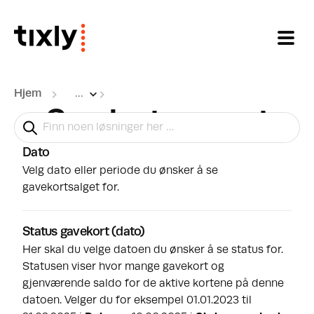
Gå til hovedinnhold
Hjem
...
Gavekort-rapport
Ønsker du å ta ut en rapport for gavekort, gå til
Rapporter > Gavekort
.
Dato
Velg dato eller periode du ønsker å se
gavekortsalget for.
Status gavekort (dato)
Her skal du velge datoen du ønsker å se status for.
Statusen viser hvor mange gavekort og
gjenværende saldo for de aktive kortene på denne
datoen. Velger du for eksempel 01.01.2023 til