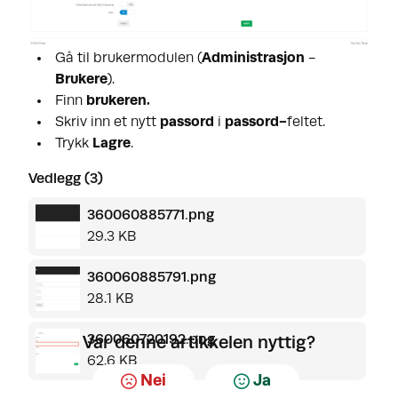
Gå til brukermodulen (
Administrasjon
-
Brukere
).
Finn
brukeren.
Skriv inn et nytt
passord
i
passord-
feltet.
Trykk
Lagre
.
Vedlegg (3)
360060885771.png
29.3 KB
360060885791.png
28.1 KB
360060720192.png
Var denne artikkelen nyttig?
62.6 KB
Nei
Ja