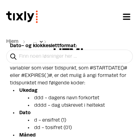
Gå til hovedinnhold
Hjem
...
Dato- og klokkeslettformat:
HTML
Dato og/eller klokkeslett kan vises på forskjellige
måter i e-post og på e-billetter. Når du bruker
variabler som viser tidspunkt, som #STARTDATE()#
eller #EXPIRES( )#, er det mulig å angi formatet for
tidspunktet med følgende koder:
Ukedag
ddd - dagens navn forkortet
dddd - dag utskrevet i heltekst
Dato
d - ensifret (1)
dd - tosifret (01)
Måned