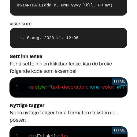
#STARTDATE(ddd d. MMM yyyy \k\l. HH:mm)
viser som
ti. 8.aug. 2023 kl. 12:06
Sett inn lenke
For å sette inn en klikkbar lenke, kan du bruke
følgende kode som eksempel:
HTML
<
a
style
=
"
text-decoration
:
none
;
color
:
#FFFFFF
Nyttige tagger
Noen nyttige tagger for å formatere teksten i e-
poster:
HTML
<
b
>
Fet skrift
</
b
>