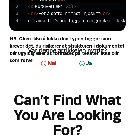
<
i
>
Kursivert skrift
</
i
>
<
br
>
For å sette inn fast linjeskift
<
br
>
i et avsnitt. Denne taggen trenger ikke å lukkes.
NB. Glem ikke å lukke den typen tagger som
krever det, du risikerer at strukturen i dokumentet
Var denne artikkelen nyttig?
blir ugyldig eller at formatet på teksten ikke blir
som forventet.
Nei
Ja
Can’t Find What
You Are Looking
For?