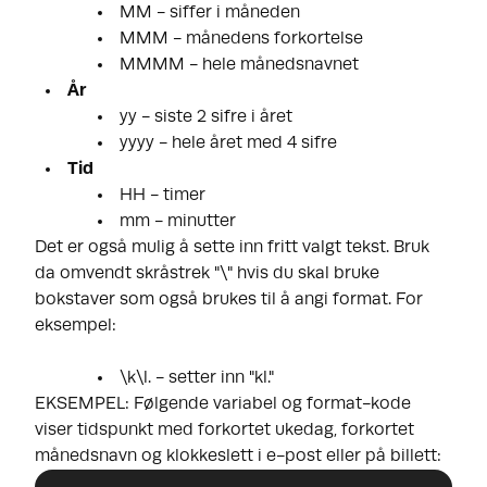
MM - siffer i måneden
MMM - månedens forkortelse
MMMM - hele månedsnavnet
År
yy - siste 2 sifre i året
yyyy - hele året med 4 sifre
Tid
HH - timer
mm - minutter
Det er også mulig å sette inn fritt valgt tekst. Bruk
da omvendt skråstrek "\" hvis du skal bruke
bokstaver som også brukes til å angi format. For
eksempel:
\k\l. - setter inn "kl."
EKSEMPEL
: Følgende variabel og format-kode
viser tidspunkt med forkortet ukedag, forkortet
månedsnavn og klokkeslett i e-post eller på billett: