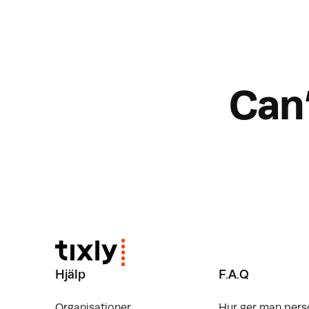
Can
Hjälp
F.A.Q
Organisationer
Hur ger man pers