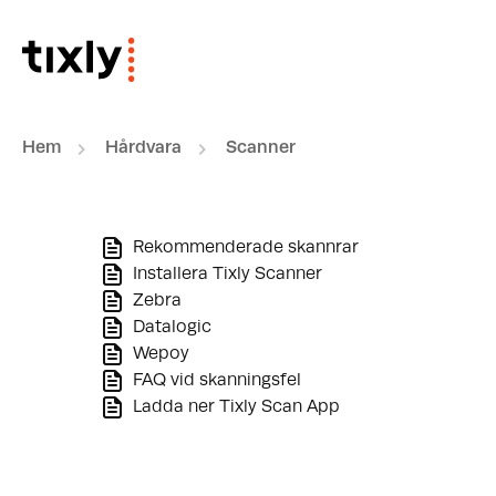
Hoppa över till huvudinnehåll
Hem
Hårdvara
Scanner
Rekommenderade skannrar
Installera Tixly Scanner
Zebra
Datalogic
Wepoy
FAQ vid skanningsfel
Ladda ner Tixly Scan App