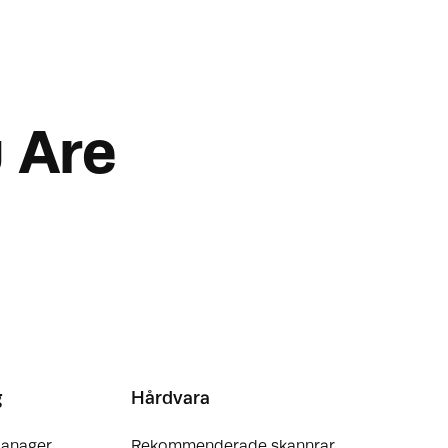
 Are
g
Hårdvara
Manager
Rekommenderade skannrar