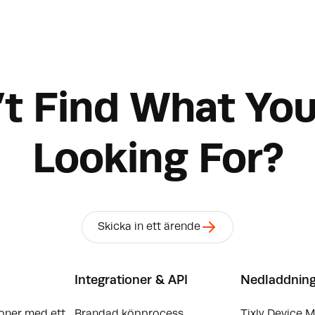
’t Find What You
Looking For?
Skicka in ett ärende
Integrationer & API
Nedladdnin
oner med ett
Brandad köpprocess
Tixly Device 