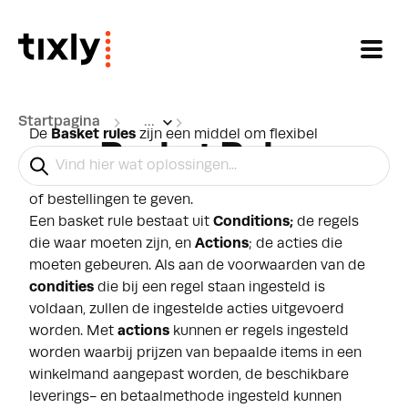
Doorgaan naar hoofdinhoud
Startpagina
...
De
Basket rules
zijn een middel om flexibel
Basket Rules
voordelen te geven. Ze bieden een uitgebreide
manier om voordelen geven aan bepaalde klanten
of bestellingen te geven.
Een basket rule bestaat uit
Conditions
;
de regels
die waar moeten zijn, en
Actions
; de acties die
moeten gebeuren. Als aan de voorwaarden van de
condities
die bij een regel staan ingesteld is
voldaan, zullen de ingestelde acties uitgevoerd
worden. Met
actions
kunnen er regels ingesteld
worden
waarbij prijzen van bepaalde items in een
winkelmand aangepast worden, de beschikbare
leverings- en betaalmethode ingesteld kunnen