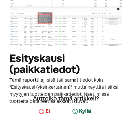
Esityskausi
(paikkatiedot)
Tämä raporttilaji sisältää samat tiedot kuin
"Esityskausi (yksinkertainen)", mutta näyttää lisäksi
myytyjen tuotteiden paikkatiedot. Näet, missä
Auttoiko tämä artikkeli?
tuotteita ostaneet asiakkaat istuvat.
Ei
Kyllä