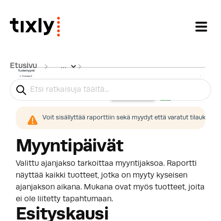
Siirry pääsisältöön
Etusivu
...
Tuotemyynti
Voit sisällyttää raporttiin sekä myydyt että varatut tilaukset
Myyntipäivät
Valittu ajanjakso tarkoittaa myyntijaksoa. Raportti
näyttää kaikki tuotteet, jotka on myyty kyseisen
ajanjakson aikana. Mukana ovat myös tuotteet, joita
ei ole liitetty tapahtumaan.
Esityskausi