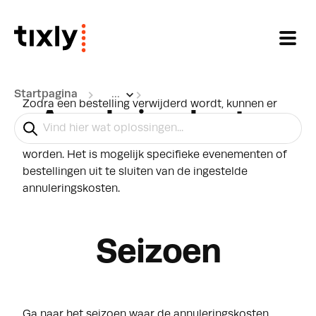
Doorgaan naar hoofdinhoud
Startpagina
...
Zodra een bestelling verwijderd wordt, kunnen er
Annuleringskosten
annuleringskosten gerekend worden. De kosten
kunnen per bestelling of per ticket toegepast
worden. Het is mogelijk specifieke evenementen of
bestellingen uit te sluiten van de ingestelde
annuleringskosten.
Seizoen
Ga naar het seizoen waar de annuleringskosten