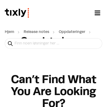
Gå til hovedinnhold
Hjem
Release notes
Oppdateringer
Oppdateringer
Can’t Find What
You Are Looking
For?