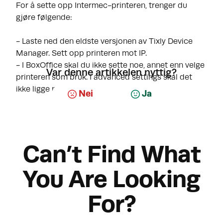
For å sette opp Intermec-printeren, trenger du
gjøre følgende:
- Laste ned den eldste versjonen av Tixly Device
Manager. Sett opp printeren mot IP.
- I BoxOffice skal du ikke sette noe, annet enn velge
Var denne artikkelen nyttig?
printeren som bruk. I advanced settings skal det
ikke ligge noe.
Nei
Ja
Can’t Find What
You Are Looking
For?