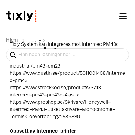
Gå til hovedinnhold
Hjem
...
Tixly System kan integreres mot Intermec PM43c
Intermec
(nå Honeywell).
https://www.honeywellaidc.com/products/printers/
industrial/pm43-pm23
https://www.dustin.se/product/5011001408/interme
c-pm43
https://www.streckkod.se/products/3743-
intermec-pm43-pm43c-4.aspx
https://www.proshop.se/Skrivare/Honeywell-
Intermec-PM43-Etikettskrivare-Monochrome-
Termisk-oeverfoering/2589839
Oppsett av Intermec-printer