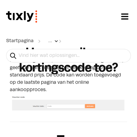
Doorgaan naar hoofdinhoud
Startpagina
...
Hoe voeg ik een
Een kortingscode (ookwel vouchercode genoemd)
kortingscode toe?
geeft de klant toegang tot een korting op een
standaard prijs. De code kan worden toegevoegd
op de laatste pagina van het online
aankoopproces.