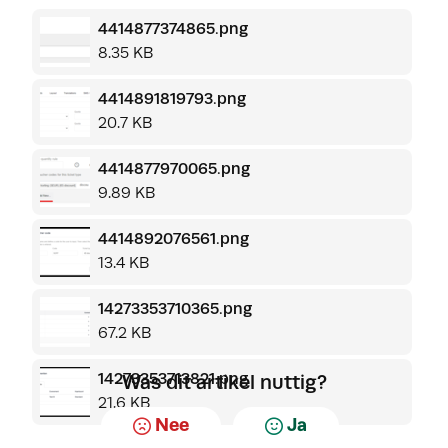
4414877374865.png
8.35 KB
4414891819793.png
20.7 KB
4414877970065.png
9.89 KB
4414892076561.png
13.4 KB
14273353710365.png
67.2 KB
14273353713821.png
Was dit artikel nuttig?
21.6 KB
Nee
Ja