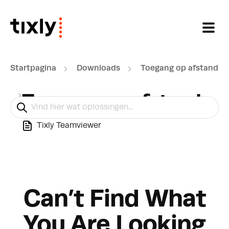
Doorgaan naar hoofdinhoud
Startpagina
Downloads
Toegang op afstand
Toegang op afstand
Tixly Teamviewer
Can’t Find What
You Are Looking